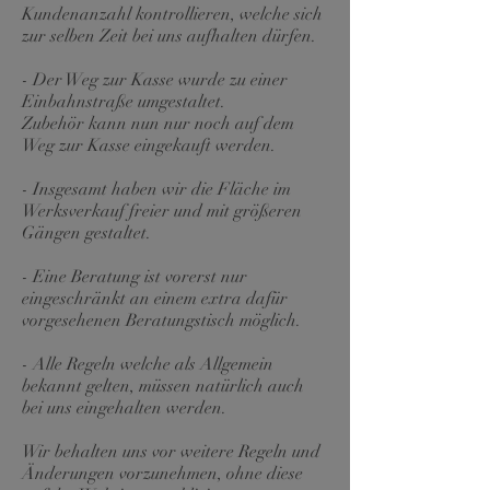
Kundenanzahl kontrollieren, welche sich
zur selben Zeit bei uns aufhalten dürfen.
- Der Weg zur Kasse wurde zu einer
Einbahnstraße umgestaltet.
Zubehör kann nun nur noch auf dem
Weg zur Kasse eingekauft werden.
- Insgesamt haben wir die Fläche im
Werksverkauf freier und mit größeren
Gängen gestaltet.
- Eine Beratung ist vorerst nur
eingeschränkt an einem extra dafür
vorgesehenen Beratungstisch möglich.
- Alle Regeln welche als Allgemein
bekannt gelten, müssen natürlich auch
bei uns eingehalten werden.
Wir behalten uns vor weitere Regeln und
Änderungen vorzunehmen, ohne diese