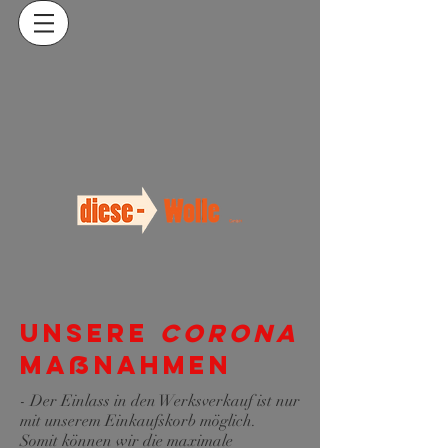
Unsere
Corona
Maßnahmen
- Der Einlass in den Werksverkauf ist nur
mit unserem Einkaufskorb möglich.
Somit können wir die maximale