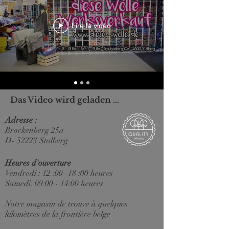
Lire la vidéo
Das Video wird geladen ...
Adresse :
Brockenberg 25a
D- 52223 Stolberg
Heures d'ouverture
Vendredi : 12 :00 -18 :00 heures
Samedi: 09:00 - 14:00 heures
Notre magasin de trouve à quelques
kilomètres de la frontière belge